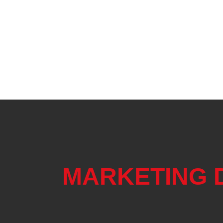
Resultados reais, conforme
necessidade do seu negócio
maneira rápida e simples
MARKETING D