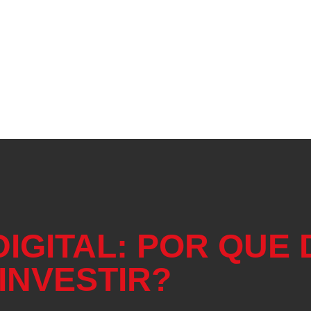
 a
MARKETING 
, de
COM FOCO EM
IGITAL: POR QUE
INVESTIR?